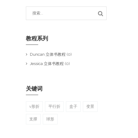
教程系列
Duncan 立体书教程
(0)
Jessica 立体书教程
(0)
关键词
v形折
平行折
盒子
变景
支撑
球形